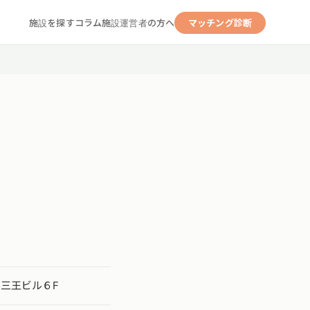
施設を探す
コラム
施設運営者の方へ
マッチング診断
三王ビル６F