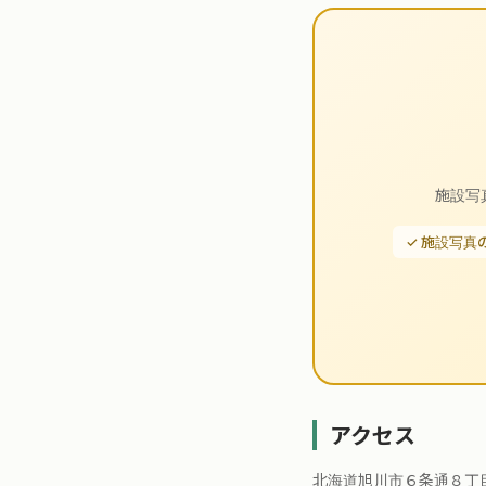
施設写
✓ 施設写真
アクセス
北海道旭川市６条通８丁