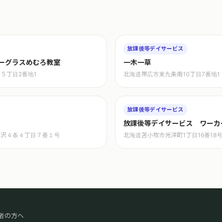
放課後等デイサービス
ーグラスめむろ教室
一木一草
５丁目2番地1
北海道帯広市東九条南10丁目7番地1
放課後等デイサービス
放課後等デイサービス ワーカ
の沢４条４丁目７番１号
北海道苫小牧市光洋町1丁目16番18
者の方へ