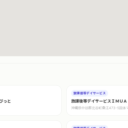
放課後等デイサービス
びっと
放課後等デイサービスＩＭＵＡ
沖縄県中頭郡北谷町桑江473-5国体マ