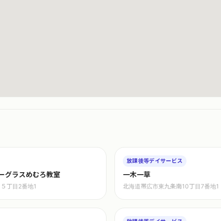
放課後等デイサービス
ーグラスめむろ教室
一木一草
５丁目2番地1
北海道帯広市東九条南10丁目7番地1