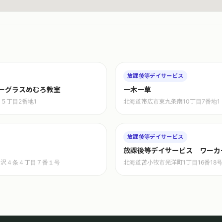
放課後等デイサービス
ーグラスめむろ教室
一木一草
５丁目2番地1
北海道帯広市東九条南10丁目7番地1
放課後等デイサービス
放課後等デイサービス ワーカ
の沢４条４丁目７番１号
北海道苫小牧市光洋町1丁目16番18