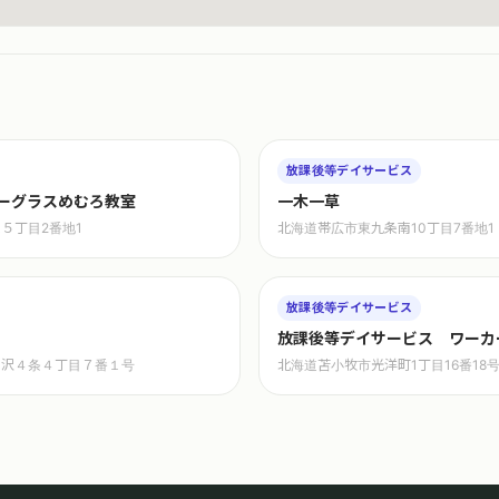
放課後等デイサービス
ーグラスめむろ教室
一木一草
５丁目2番地1
北海道帯広市東九条南10丁目7番地1
放課後等デイサービス
放課後等デイサービス ワーカ
の沢４条４丁目７番１号
北海道苫小牧市光洋町1丁目16番18