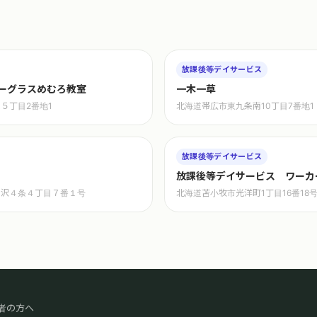
放課後等デイサービス
ーグラスめむろ教室
一木一草
５丁目2番地1
北海道帯広市東九条南10丁目7番地1
放課後等デイサービス
放課後等デイサービス ワーカ
の沢４条４丁目７番１号
北海道苫小牧市光洋町1丁目16番18
者の方へ