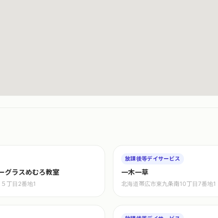
放課後等デイサービス
ーグラスめむろ教室
一木一草
５丁目2番地1
北海道帯広市東九条南10丁目7番地1