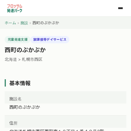
ホーム
»
施設
»
西町のぷかぷか
児童発達支援
放課後等デイサービス
西町のぷかぷか
北海道 > 札幌市西区
基本情報
施設名
西町のぷかぷか
住所